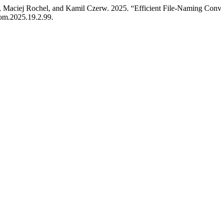
, Maciej Rochel, and Kamil Czerw. 2025. “Efficient File-Naming Conv
eom.2025.19.2.99.